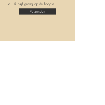
Ik blijf graag op de hoogte
Verzenden
Innerstroom - Vertragen . Voelen .
Verbinden
Praktijk in Merendree
Contact:
veerle@innerstroom.be
0473471909
(enkel tijdens kantooruren)