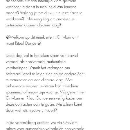
dansvloer? Of een innerlijke vlam gevoeld 
wanneer je danst in nabijheid van iemand 
anders? Verlang je om dit vuur in jezelf aan te 
wakkeren?  Nieuwsgierig om anderen te 
ontmoeten op een diepere laag?
🍃Welkom op dit uniek event: Ontvlam ont-
moet Ritual Dance 🍃
Deze dag zal in het teken staan van zowel 
verbaal als non-verbaal authentieke 
verbindingen. Vanuit het verlangen om 
helemaal jezelf te laten zien en de andere écht 
te ontmoeten op een diepere laag. Met 
onbekende mensen relateren kan misschien 
spannend of nieuw zijn voor je. Wij geven met 
Ontvlam en Ritual Dance een veilig kader om 
deze contacten aan te gaan. Misschien komt 
daar wel iets nieuws uit voort? 
In de voormiddag creëren we via Ontvlam 
ruimte voor authentieke verbale én non-verbale 