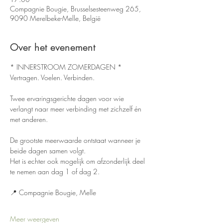
Compagnie Bougie, Brusselsesteenweg 265,
9090 Merelbeke-Melle, België
Over het evenement
* INNERSTROOM ZOMERDAGEN *
Vertragen. Voelen. Verbinden.
Twee ervaringsgerichte dagen voor wie 
verlangt naar meer verbinding met zichzelf én 
met anderen.
De grootste meerwaarde ontstaat wanneer je 
beide dagen samen volgt. 
Het is echter ook mogelijk om afzonderlijk deel 
te nemen aan dag 1 of dag 2.
📍 Compagnie Bougie, Melle
Meer weergeven