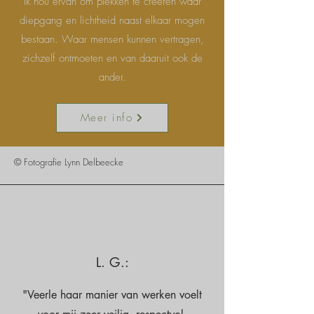
Ik hou ervan om plekken te creëren waar
diepgang en lichtheid naast elkaar mogen
bestaan. Waar mensen kunnen vertragen,
zichzelf ontmoeten en van daaruit ook de
ander.
Meer info
© Fotografie Lynn Delbeecke
L. G.:
"Veerle haar manier van werken voelt