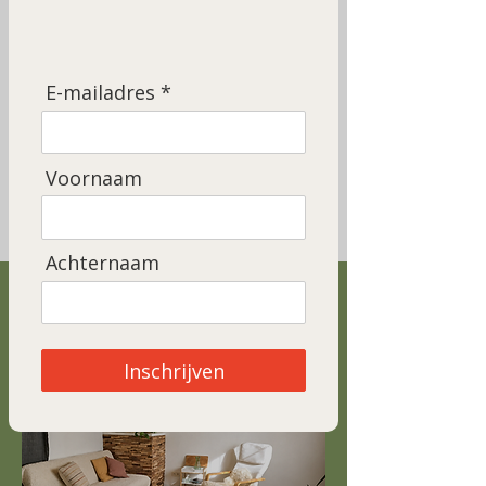
Een plek om te vertragen, te voelen en
opnieuw verbinding te maken met wat er leeft
E-mailadres *
in de verbinding met jezelf en de mensen rond
jou.
Of je nu op zoek bent naar individuele
Voornaam
begeleiding, een workshop of ondersteuning
voor een team of organisatie: je bent welkom.
Achternaam
Individuele begeleiding
Inschrijven