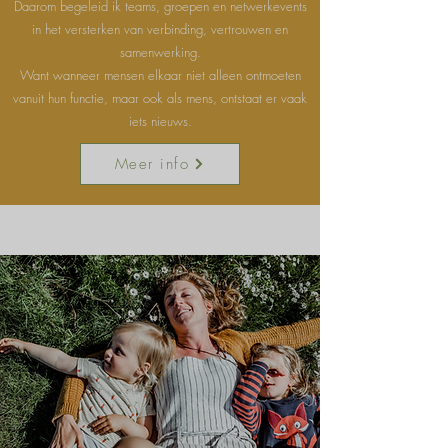
Daarom begeleid ik teams, groepen en netwerkevents
in het versterken van verbinding, vertrouwen en
samenwerking.
Want wanneer mensen elkaar niet alleen ontmoeten
vanuit hun functie, maar ook als mens, ontstaat er vaak
iets nieuws.
Meer info