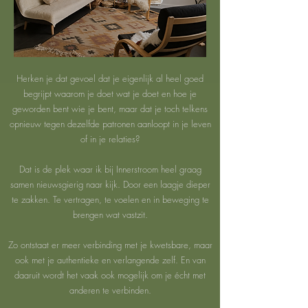
Herken je dat gevoel dat je eigenlijk al heel goed
begrijpt waarom je doet wat je doet en hoe je
geworden bent wie je bent, maar dat je toch telkens
opnieuw tegen dezelfde patronen aanloopt in je leven
of in je relaties?
Dat is de plek waar ik bij Innerstroom heel graag
samen nieuwsgierig naar kijk. Door een laagje dieper
te zakken. Te vertragen, te voelen en in beweging te
brengen wat vastzit.
Zo ontstaat er meer verbinding met je kwetsbare, maar
ook met je authentieke en verlangende zelf. En van
daaruit wordt het vaak ook mogelijk om je écht met
anderen te verbinden.