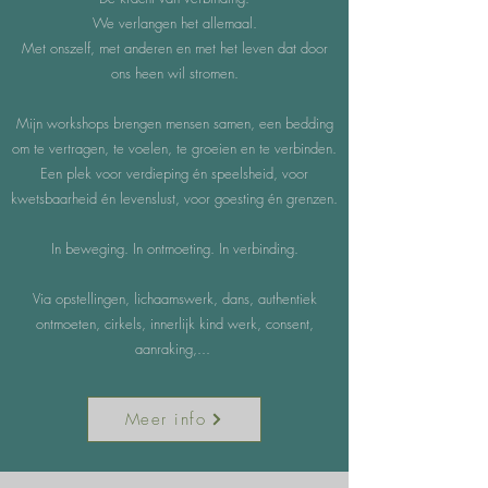
We verlangen het allemaal.
Met onszelf, met anderen en met het leven dat door
ons heen wil stromen.
Mijn workshops brengen mensen samen, een bedding
om te vertragen, te voelen, te groeien en te verbinden.
Een plek voor verdieping én speelsheid, voor
kwetsbaarheid én levenslust, voor goesting én grenzen.
In beweging. In ontmoeting. In verbinding.
Via opstellingen, lichaamswerk, dans, authentiek
ontmoeten, cirkels, innerlijk kind werk, consent,
aanraking,...
Meer info