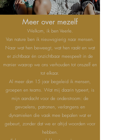
Meer over mezelf
Welkom, ik ben Veerle.
Van nature ben ik nieuwsgierig naar mensen.
Naar wat hen beweegt, wat hen raakt en wat
er zichtbaar én onzichtbaar meespeelt in de
manier waarop we ons verhouden tot onszelf en
tot elkaar.
Al meer dan 15 jaar begeleid ik mensen,
groepen en teams. Wat mij daarin typeert, is
mijn aandacht voor de onderstroom: de
gevoelens, patronen, verlangens en
dynamieken die vaak mee bepalen wat er
gebeurt, zonder dat we er altijd woorden voor
hebben.